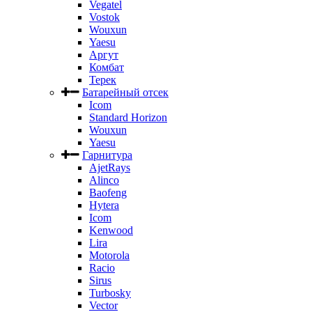
Vegatel
Vostok
Wouxun
Yaesu
Аргут
Комбат
Терек
Батарейный отсек
Icom
Standard Horizon
Wouxun
Yaesu
Гарнитура
AjetRays
Alinco
Baofeng
Hytera
Icom
Kenwood
Lira
Motorola
Racio
Sirus
Turbosky
Vector