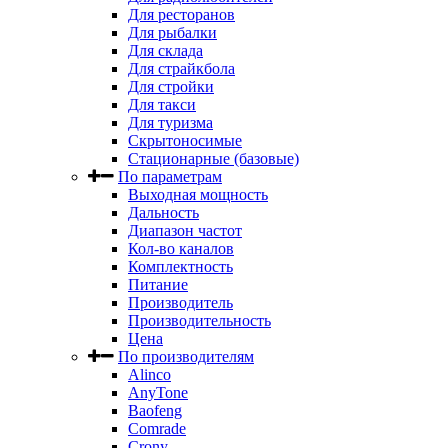
Для ресторанов
Для рыбалки
Для склада
Для страйкбола
Для стройки
Для такси
Для туризма
Скрытоносимые
Стационарные (базовые)
По параметрам
Выходная мощность
Дальность
Диапазон частот
Кол-во каналов
Комплектность
Питание
Производитель
Производительность
Цена
По производителям
Alinco
AnyTone
Baofeng
Comrade
Crony