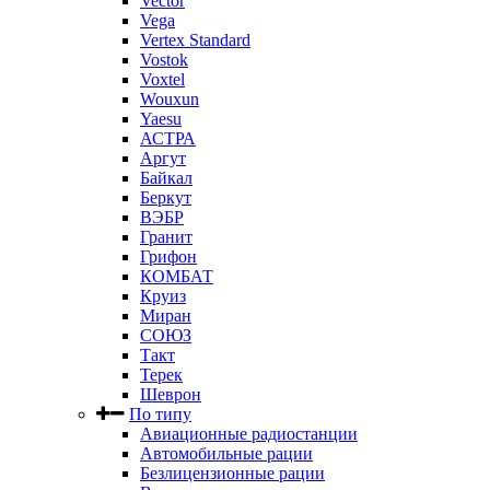
Vector
Vega
Vertex Standard
Vostok
Voxtel
Wouxun
Yaesu
АСТРА
Аргут
Байкал
Беркут
ВЭБР
Гранит
Грифон
КОМБАТ
Круиз
Миран
СОЮЗ
Такт
Терек
Шеврон
По типу
Авиационные радиостанции
Автомобильные рации
Безлицензионные рации