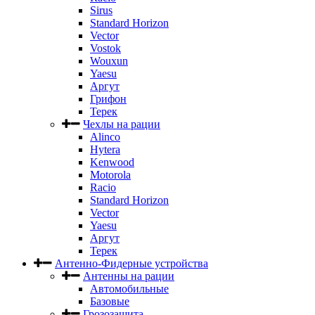
Sirus
Standard Horizon
Vector
Vostok
Wouxun
Yaesu
Аргут
Грифон
Терек
Чехлы на рации
Alinco
Hytera
Kenwood
Motorola
Racio
Standard Horizon
Vector
Yaesu
Аргут
Терек
Антенно-Фидерные устройства
Антенны на рации
Автомобильные
Базовые
Грозозащита