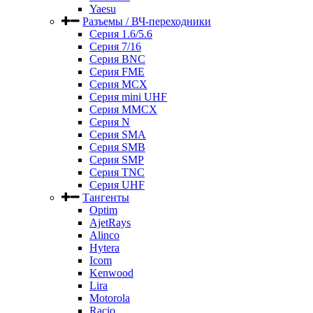
Yaesu
Разъемы / ВЧ-переходники
Серия 1.6/5.6
Серия 7/16
Серия BNC
Серия FME
Серия MCX
Серия mini UHF
Серия MMCX
Серия N
Серия SMA
Серия SMB
Серия SMP
Серия TNC
Серия UHF
Тангенты
Optim
AjetRays
Alinco
Hytera
Icom
Kenwood
Lira
Motorola
Racio