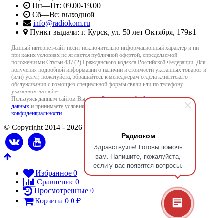
Пн—Пт: 09.00-19.00
Сб—Вс: выходной
info@radiokom.ru
Пункт выдачи: г. Курск, ул. 50 лет Октября, 179в1
Данный интернет-сайт носит исключительно информационный характер и ни
при каких условиях не является публичной офертой, определяемой
положениями Статьи 437 (2) Гражданского кодекса Российской Федерации. Для
получения подробной информации о наличии и стоимости указанных товаров и
(или) услуг, пожалуйста, обращайтесь к менеджерам отдела клиентского
обслуживания с помощью специальной формы связи или по телефону
указанном на сайте.
Пользуясь данным сайтом Вы даёте
Согласие на обработку персональных
данных
и принимаете условия
Пользовательского соглашения
и
Политики
конфиденциальности
.
© Copyright 2014 - 2026 Radiokom.ru
Радиоком
Здравствуйте! Готовы помочь
вам. Напишите, пожалуйста,
если у вас появятся вопросы.
Избранное
0
Сравнение
0
Просмотренные
0
Корзина
0
0
₽