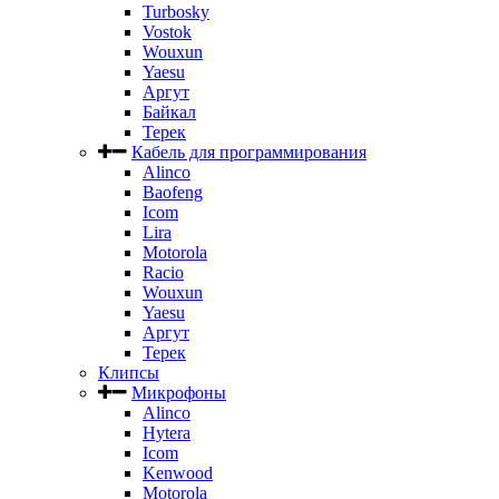
Turbosky
Vostok
Wouxun
Yaesu
Аргут
Байкал
Терек
Кабель для программирования
Alinco
Baofeng
Icom
Lira
Motorola
Racio
Wouxun
Yaesu
Аргут
Терек
Клипсы
Микрофоны
Alinco
Hytera
Icom
Kenwood
Motorola