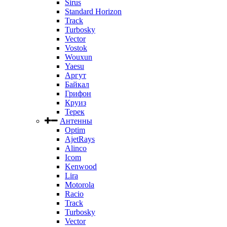
Sirus
Standard Horizon
Track
Turbosky
Vector
Vostok
Wouxun
Yaesu
Аргут
Байкал
Грифон
Круиз
Терек
Антенны
Optim
AjetRays
Alinco
Icom
Kenwood
Lira
Motorola
Racio
Track
Turbosky
Vector