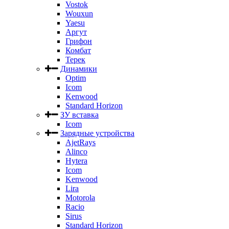
Vostok
Wouxun
Yaesu
Аргут
Грифон
Комбат
Терек
Динамики
Optim
Icom
Kenwood
Standard Horizon
ЗУ вставка
Icom
Зарядные устройства
AjetRays
Alinco
Hytera
Icom
Kenwood
Lira
Motorola
Racio
Sirus
Standard Horizon