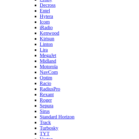
Decross
Entel
Hytera
Icom
iRadio
Kenwood
Kirisun
Linton
Lira
MegaJet
Midland
Motorola
NavCom
Optim
Racio
RadiusPro
Rexant
Roger
Sepura
Sirus
Standard Horizon
Track
Turbosky
TYT