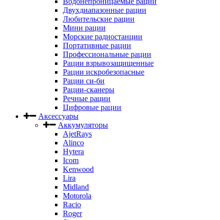
Водонепроницаемые рации
Двухдиапазонные рации
Любительские рации
Мини рации
Морские радиостанции
Портативные рации
Профессиональные рации
Рации взрывозащищенные
Рации искробезопасные
Рации си-би
Рации-сканеры
Речные рации
Цифровые рации
Аксессуары
Аккумуляторы
AjetRays
Alinco
Hytera
Icom
Kenwood
Lira
Midland
Motorola
Racio
Roger