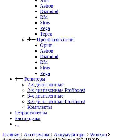
Anli
Astron
Diamond
RM
Sirus
Vega
Терек
Преобразователи
Optim
Astron
Diamond
RM
Sirus
Vega
Репитеры
2-х диапазонные
2-х диапазонные Profiboost
3-х диапазонные
3-х диапазонные Profiboost
Комплекты
Ретрансляторы
Распродажа
...
Главная
Аксессуары
Аккумуляторы
Wouxun