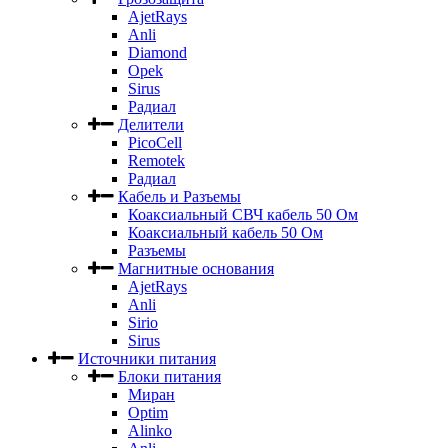
AjetRays
Anli
Diamond
Opek
Sirus
Радиал
Делители
PicoCell
Remotek
Радиал
Кабель и Разъемы
Коаксиальный СВЧ кабель 50 Ом
Коаксиальный кабель 50 Ом
Разъемы
Магнитные основания
AjetRays
Anli
Sirio
Sirus
Источники питания
Блоки питания
Миран
Optim
Alinko