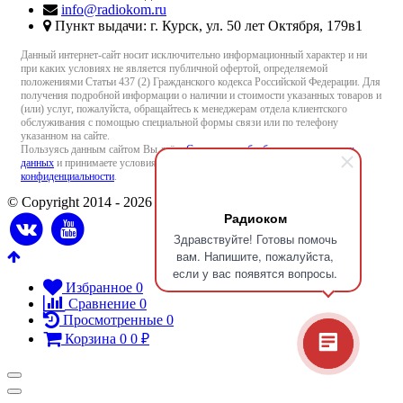
info@radiokom.ru
Пункт выдачи: г. Курск, ул. 50 лет Октября, 179в1
Данный интернет-сайт носит исключительно информационный характер и ни
при каких условиях не является публичной офертой, определяемой
положениями Статьи 437 (2) Гражданского кодекса Российской Федерации. Для
получения подробной информации о наличии и стоимости указанных товаров и
(или) услуг, пожалуйста, обращайтесь к менеджерам отдела клиентского
обслуживания с помощью специальной формы связи или по телефону
указанном на сайте.
Пользуясь данным сайтом Вы даёте
Согласие на обработку персональных
данных
и принимаете условия
Пользовательского соглашения
и
Политики
конфиденциальности
.
© Copyright 2014 - 2026 Radiokom.ru
Радиоком
Здравствуйте! Готовы помочь
вам. Напишите, пожалуйста,
если у вас появятся вопросы.
Избранное
0
Сравнение
0
Просмотренные
0
Корзина
0
0
₽