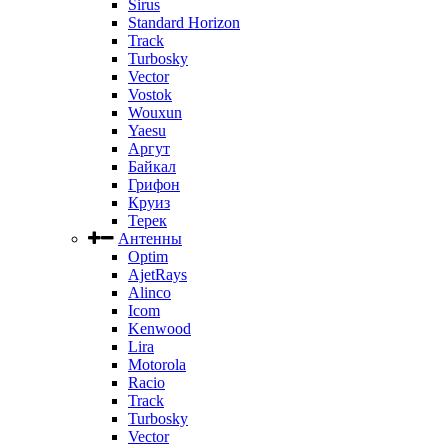
Sirus
Standard Horizon
Track
Turbosky
Vector
Vostok
Wouxun
Yaesu
Аргут
Байкал
Грифон
Круиз
Терек
Антенны
Optim
AjetRays
Alinco
Icom
Kenwood
Lira
Motorola
Racio
Track
Turbosky
Vector