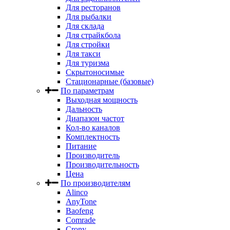
Для ресторанов
Для рыбалки
Для склада
Для страйкбола
Для стройки
Для такси
Для туризма
Скрытоносимые
Стационарные (базовые)
По параметрам
Выходная мощность
Дальность
Диапазон частот
Кол-во каналов
Комплектность
Питание
Производитель
Производительность
Цена
По производителям
Alinco
AnyTone
Baofeng
Comrade
Crony