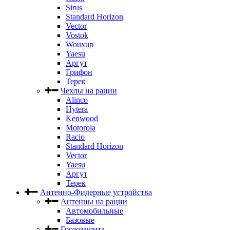
Sirus
Standard Horizon
Vector
Vostok
Wouxun
Yaesu
Аргут
Грифон
Терек
Чехлы на рации
Alinco
Hytera
Kenwood
Motorola
Racio
Standard Horizon
Vector
Yaesu
Аргут
Терек
Антенно-Фидерные устройства
Антенны на рации
Автомобильные
Базовые
Грозозащита