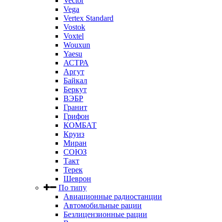
Vector
Vega
Vertex Standard
Vostok
Voxtel
Wouxun
Yaesu
АСТРА
Аргут
Байкал
Беркут
ВЭБР
Гранит
Грифон
КОМБАТ
Круиз
Миран
СОЮЗ
Такт
Терек
Шеврон
По типу
Авиационные радиостанции
Автомобильные рации
Безлицензионные рации