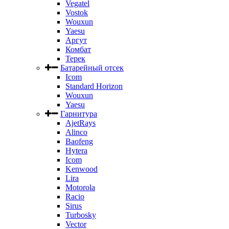
Vegatel
Vostok
Wouxun
Yaesu
Аргут
Комбат
Терек
Батарейный отсек
Icom
Standard Horizon
Wouxun
Yaesu
Гарнитура
AjetRays
Alinco
Baofeng
Hytera
Icom
Kenwood
Lira
Motorola
Racio
Sirus
Turbosky
Vector