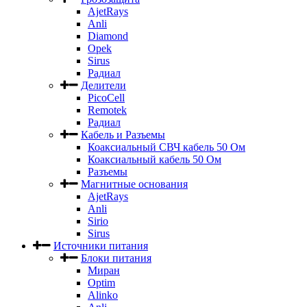
AjetRays
Anli
Diamond
Opek
Sirus
Радиал
Делители
PicoCell
Remotek
Радиал
Кабель и Разъемы
Коаксиальный СВЧ кабель 50 Ом
Коаксиальный кабель 50 Ом
Разъемы
Магнитные основания
AjetRays
Anli
Sirio
Sirus
Источники питания
Блоки питания
Миран
Optim
Alinko