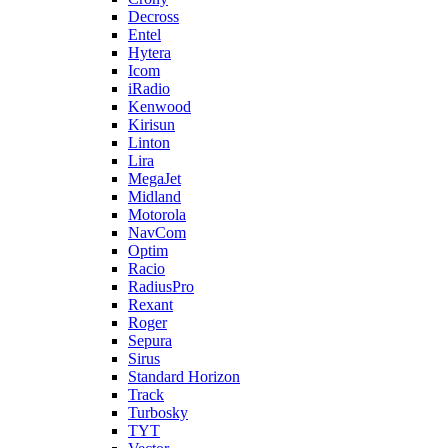
Decross
Entel
Hytera
Icom
iRadio
Kenwood
Kirisun
Linton
Lira
MegaJet
Midland
Motorola
NavCom
Optim
Racio
RadiusPro
Rexant
Roger
Sepura
Sirus
Standard Horizon
Track
Turbosky
TYT