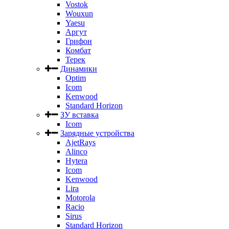
Vostok
Wouxun
Yaesu
Аргут
Грифон
Комбат
Терек
Динамики
Optim
Icom
Kenwood
Standard Horizon
ЗУ вставка
Icom
Зарядные устройства
AjetRays
Alinco
Hytera
Icom
Kenwood
Lira
Motorola
Racio
Sirus
Standard Horizon