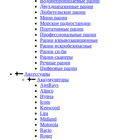
Водонепроницаемые рации
Двухдиапазонные рации
Любительские рации
Мини рации
Морские радиостанции
Портативные рации
Профессиональные рации
Рации взрывозащищенные
Рации искробезопасные
Рации си-би
Рации-сканеры
Речные рации
Цифровые рации
Аксессуары
Аккумуляторы
AjetRays
Alinco
Hytera
Icom
Kenwood
Lira
Midland
Motorola
Racio
Roger