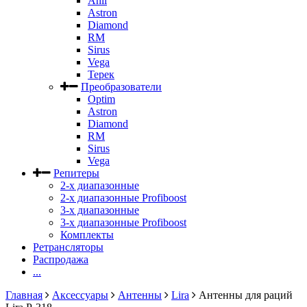
Anli
Astron
Diamond
RM
Sirus
Vega
Терек
Преобразователи
Optim
Astron
Diamond
RM
Sirus
Vega
Репитеры
2-х диапазонные
2-х диапазонные Profiboost
3-х диапазонные
3-х диапазонные Profiboost
Комплекты
Ретрансляторы
Распродажа
...
Главная
Аксессуары
Антенны
Lira
Антенны для раций