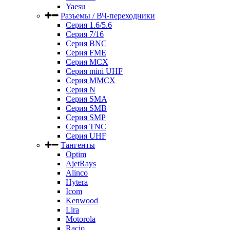
Yaesu
Разъемы / ВЧ-переходники
Серия 1.6/5.6
Серия 7/16
Серия BNC
Серия FME
Серия MCX
Серия mini UHF
Серия MMCX
Серия N
Серия SMA
Серия SMB
Серия SMP
Серия TNC
Серия UHF
Тангенты
Optim
AjetRays
Alinco
Hytera
Icom
Kenwood
Lira
Motorola
Racio