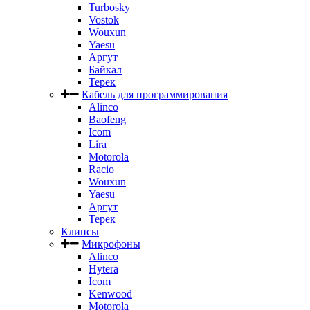
Turbosky
Vostok
Wouxun
Yaesu
Аргут
Байкал
Терек
Кабель для программирования
Alinco
Baofeng
Icom
Lira
Motorola
Racio
Wouxun
Yaesu
Аргут
Терек
Клипсы
Микрофоны
Alinco
Hytera
Icom
Kenwood
Motorola