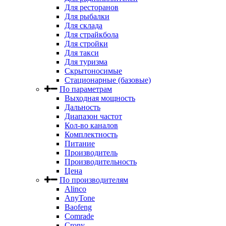
Для ресторанов
Для рыбалки
Для склада
Для страйкбола
Для стройки
Для такси
Для туризма
Скрытоносимые
Стационарные (базовые)
По параметрам
Выходная мощность
Дальность
Диапазон частот
Кол-во каналов
Комплектность
Питание
Производитель
Производительность
Цена
По производителям
Alinco
AnyTone
Baofeng
Comrade
Crony