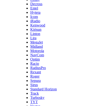
Decross
Entel
Hytera
Icom
iRadio
Kenwood
Kirisun
Linton
Lira
MegaJet
Midland
Motorola
NavCom
Optim
Racio
RadiusPro
Rexant
Roger
Sepura
Sirus
Standard Horizon
Track
Turbosky
TYT