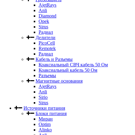
AjetRays
Anli
Diamond
Opek
Sirus
Радиал
Делители
PicoCell
Remotek
Радиал
Кабель и Разъемы
Коаксиальный СВЧ кабель 50 Ом
Коаксиальный кабель 50 Ом
Разъемы
Магнитные основания
AjetRays
Anli
Sirio
Sirus
Источники питания
Блоки питания
Миран
Optim
Alinko