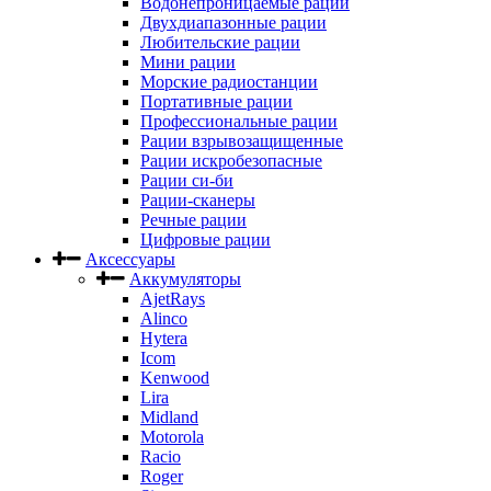
Водонепроницаемые рации
Двухдиапазонные рации
Любительские рации
Мини рации
Морские радиостанции
Портативные рации
Профессиональные рации
Рации взрывозащищенные
Рации искробезопасные
Рации си-би
Рации-сканеры
Речные рации
Цифровые рации
Аксессуары
Аккумуляторы
AjetRays
Alinco
Hytera
Icom
Kenwood
Lira
Midland
Motorola
Racio
Roger