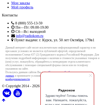
Мои заказы
Мой профиль
Контакты
8 (800) 555-13-59
Пн—Пт: 09.00-19.00
Сб—Вс: выходной
info@radiokom.ru
Пункт выдачи: г. Курск, ул. 50 лет Октября, 179в1
Данный интернет-сайт носит исключительно информационный характер и ни
при каких условиях не является публичной офертой, определяемой
положениями Статьи 437 (2) Гражданского кодекса Российской Федерации. Для
получения подробной информации о наличии и стоимости указанных товаров и
(или) услуг, пожалуйста, обращайтесь к менеджерам отдела клиентского
обслуживания с помощью специальной формы связи или по телефону
указанном на сайте.
Пользуясь данным сайтом Вы даёте
Согласие на обработку персональных
данных
и принимаете условия
Пользовательского соглашения
и
Политики
конфиденциальности
.
© Copyright 2014 - 2026 Radiokom.ru
Радиоком
Здравствуйте! Готовы помочь
вам. Напишите, пожалуйста,
если у вас появятся вопросы.