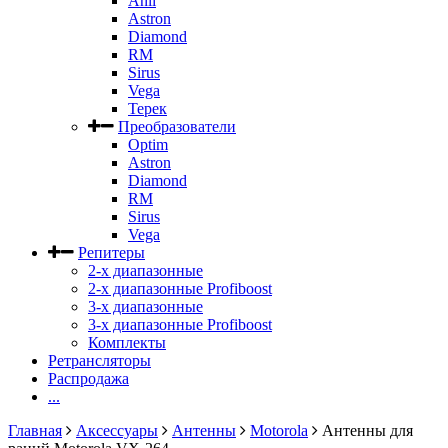
Anli
Astron
Diamond
RM
Sirus
Vega
Терек
Преобразователи
Optim
Astron
Diamond
RM
Sirus
Vega
Репитеры
2-х диапазонные
2-х диапазонные Profiboost
3-х диапазонные
3-х диапазонные Profiboost
Комплекты
Ретрансляторы
Распродажа
...
Главная
Аксессуары
Антенны
Motorola
Антенны для