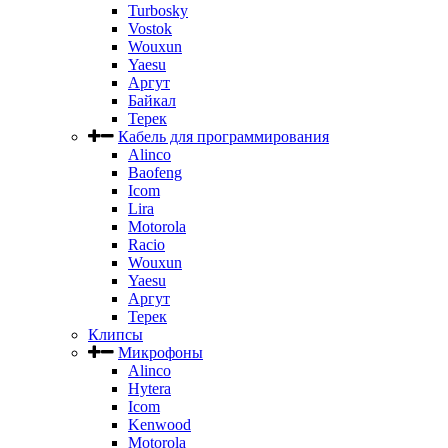
Turbosky
Vostok
Wouxun
Yaesu
Аргут
Байкал
Терек
Кабель для программирования
Alinco
Baofeng
Icom
Lira
Motorola
Racio
Wouxun
Yaesu
Аргут
Терек
Клипсы
Микрофоны
Alinco
Hytera
Icom
Kenwood
Motorola