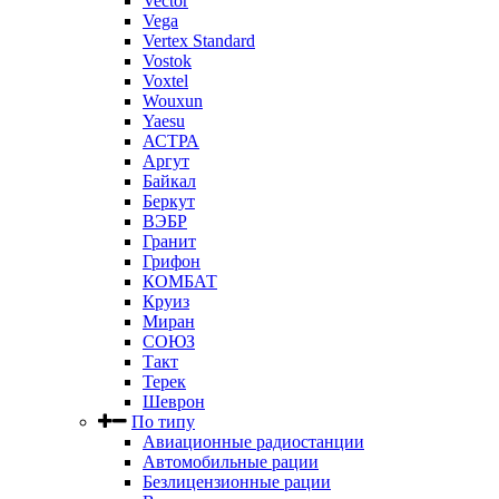
Vector
Vega
Vertex Standard
Vostok
Voxtel
Wouxun
Yaesu
АСТРА
Аргут
Байкал
Беркут
ВЭБР
Гранит
Грифон
КОМБАТ
Круиз
Миран
СОЮЗ
Такт
Терек
Шеврон
По типу
Авиационные радиостанции
Автомобильные рации
Безлицензионные рации