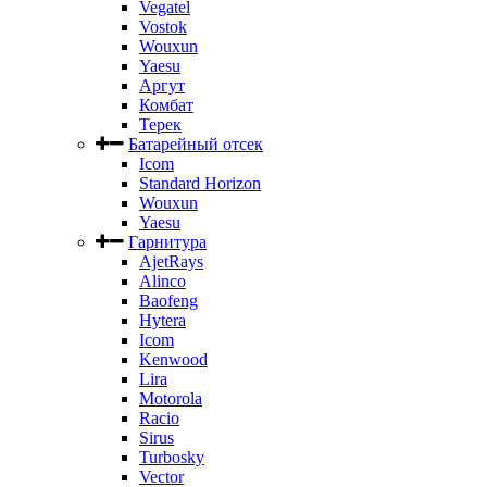
Vegatel
Vostok
Wouxun
Yaesu
Аргут
Комбат
Терек
Батарейный отсек
Icom
Standard Horizon
Wouxun
Yaesu
Гарнитура
AjetRays
Alinco
Baofeng
Hytera
Icom
Kenwood
Lira
Motorola
Racio
Sirus
Turbosky
Vector