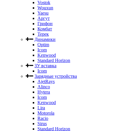
Vostok
Wouxun
Yaesu
Аргут
Грифон
Комбат
Терек
Динамики
Optim
Icom
Kenwood
Standard Horizon
ЗУ вставка
Icom
Зарядные устройства
AjetRays
Alinco
Hytera
Icom
Kenwood
Lira
Motorola
Racio
Sirus
Standard Horizon