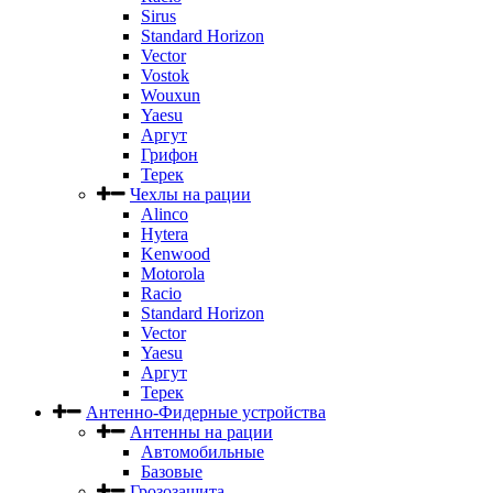
Sirus
Standard Horizon
Vector
Vostok
Wouxun
Yaesu
Аргут
Грифон
Терек
Чехлы на рации
Alinco
Hytera
Kenwood
Motorola
Racio
Standard Horizon
Vector
Yaesu
Аргут
Терек
Антенно-Фидерные устройства
Антенны на рации
Автомобильные
Базовые
Грозозащита