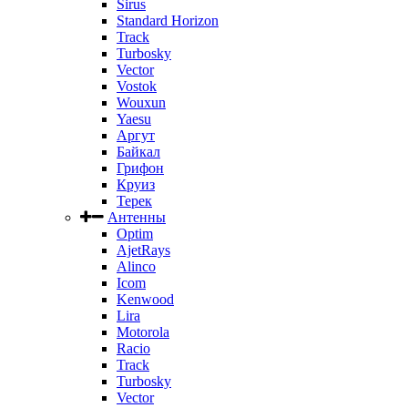
Sirus
Standard Horizon
Track
Turbosky
Vector
Vostok
Wouxun
Yaesu
Аргут
Байкал
Грифон
Круиз
Терек
Антенны
Optim
AjetRays
Alinco
Icom
Kenwood
Lira
Motorola
Racio
Track
Turbosky
Vector