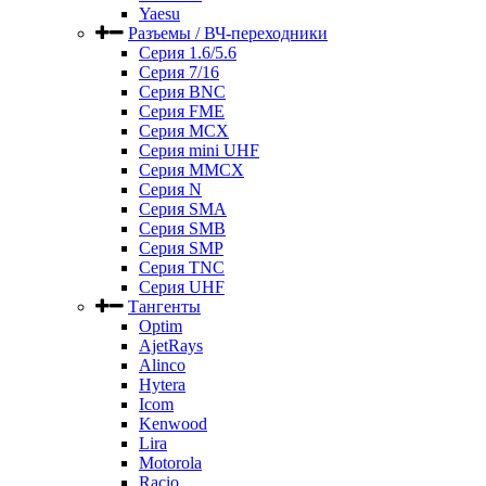
Yaesu
Разъемы / ВЧ-переходники
Серия 1.6/5.6
Серия 7/16
Серия BNC
Серия FME
Серия MCX
Серия mini UHF
Серия MMCX
Серия N
Серия SMA
Серия SMB
Серия SMP
Серия TNC
Серия UHF
Тангенты
Optim
AjetRays
Alinco
Hytera
Icom
Kenwood
Lira
Motorola
Racio