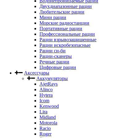
Водонепроницаемые рации
Двухдиапазонные рации
Любительские рации
Мини рации
Морские радиостанции
Портативные рации
Профессиональные рации
Рации взрывозащищенные
Рации искробезопасные
Рации си-би
Рации-сканеры
Речные рации
Цифровые рации
Аксессуары
Аккумуляторы
AjetRays
Alinco
Hytera
Icom
Kenwood
Lira
Midland
Motorola
Racio
Roger