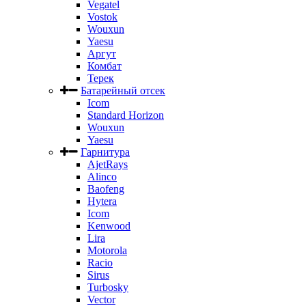
Vegatel
Vostok
Wouxun
Yaesu
Аргут
Комбат
Терек
Батарейный отсек
Icom
Standard Horizon
Wouxun
Yaesu
Гарнитура
AjetRays
Alinco
Baofeng
Hytera
Icom
Kenwood
Lira
Motorola
Racio
Sirus
Turbosky
Vector