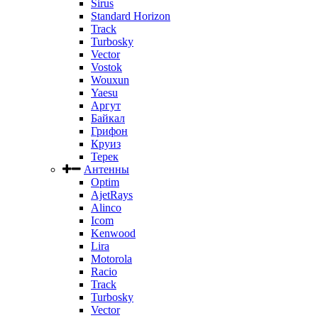
Sirus
Standard Horizon
Track
Turbosky
Vector
Vostok
Wouxun
Yaesu
Аргут
Байкал
Грифон
Круиз
Терек
Антенны
Optim
AjetRays
Alinco
Icom
Kenwood
Lira
Motorola
Racio
Track
Turbosky
Vector