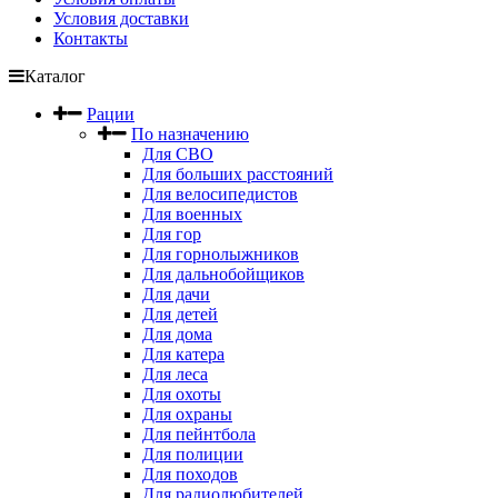
Условия доставки
Контакты
Каталог
Рации
По назначению
Для СВО
Для больших расстояний
Для велосипедистов
Для военных
Для гор
Для горнолыжников
Для дальнобойщиков
Для дачи
Для детей
Для дома
Для катера
Для леса
Для охоты
Для охраны
Для пейнтбола
Для полиции
Для походов
Для радиолюбителей