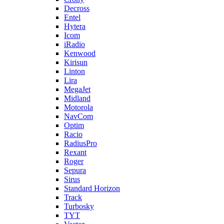
Decross
Entel
Hytera
Icom
iRadio
Kenwood
Kirisun
Linton
Lira
MegaJet
Midland
Motorola
NavCom
Optim
Racio
RadiusPro
Rexant
Roger
Sepura
Sirus
Standard Horizon
Track
Turbosky
TYT