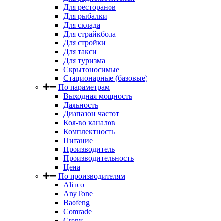
Для ресторанов
Для рыбалки
Для склада
Для страйкбола
Для стройки
Для такси
Для туризма
Скрытоносимые
Стационарные (базовые)
По параметрам
Выходная мощность
Дальность
Диапазон частот
Кол-во каналов
Комплектность
Питание
Производитель
Производительность
Цена
По производителям
Alinco
AnyTone
Baofeng
Comrade
Crony