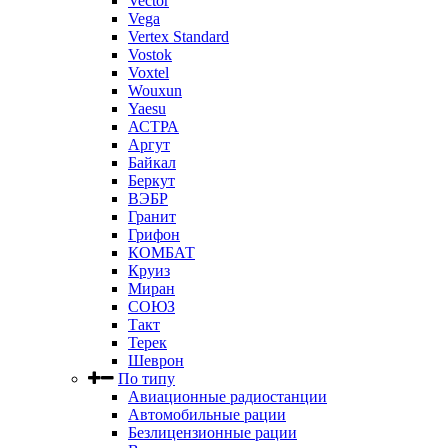
Vector
Vega
Vertex Standard
Vostok
Voxtel
Wouxun
Yaesu
АСТРА
Аргут
Байкал
Беркут
ВЭБР
Гранит
Грифон
КОМБАТ
Круиз
Миран
СОЮЗ
Такт
Терек
Шеврон
По типу
Авиационные радиостанции
Автомобильные рации
Безлицензионные рации