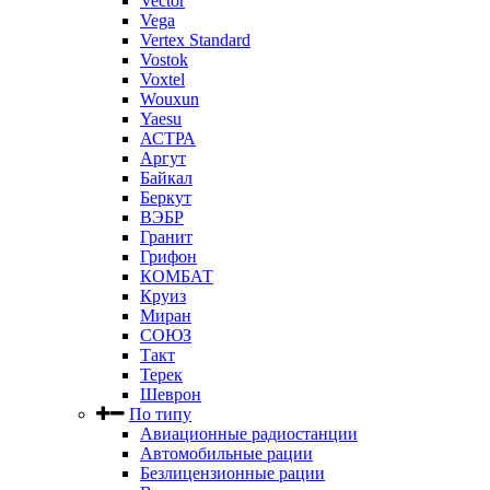
Vector
Vega
Vertex Standard
Vostok
Voxtel
Wouxun
Yaesu
АСТРА
Аргут
Байкал
Беркут
ВЭБР
Гранит
Грифон
КОМБАТ
Круиз
Миран
СОЮЗ
Такт
Терек
Шеврон
По типу
Авиационные радиостанции
Автомобильные рации
Безлицензионные рации