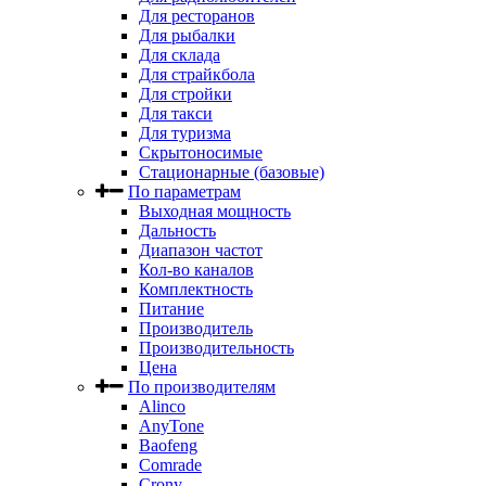
Для ресторанов
Для рыбалки
Для склада
Для страйкбола
Для стройки
Для такси
Для туризма
Скрытоносимые
Стационарные (базовые)
По параметрам
Выходная мощность
Дальность
Диапазон частот
Кол-во каналов
Комплектность
Питание
Производитель
Производительность
Цена
По производителям
Alinco
AnyTone
Baofeng
Comrade
Crony