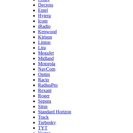
Decross
Entel
Hytera
Icom
iRadio
Kenwood
Kirisun
Linton
Lira
MegaJet
Midland
Motorola
NavCom
Optim
Racio
RadiusPro
Rexant
Roger
Sepura
Sirus
Standard Horizon
Track
Turbosky
TYT