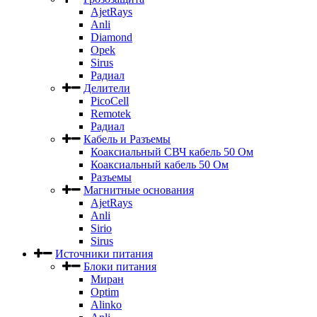
AjetRays
Anli
Diamond
Opek
Sirus
Радиал
Делители
PicoCell
Remotek
Радиал
Кабель и Разъемы
Коаксиальный СВЧ кабель 50 Ом
Коаксиальный кабель 50 Ом
Разъемы
Магнитные основания
AjetRays
Anli
Sirio
Sirus
Источники питания
Блоки питания
Миран
Optim
Alinko