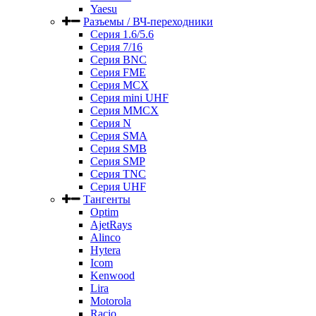
Yaesu
Разъемы / ВЧ-переходники
Серия 1.6/5.6
Серия 7/16
Серия BNC
Серия FME
Серия MCX
Серия mini UHF
Серия MMCX
Серия N
Серия SMA
Серия SMB
Серия SMP
Серия TNC
Серия UHF
Тангенты
Optim
AjetRays
Alinco
Hytera
Icom
Kenwood
Lira
Motorola
Racio