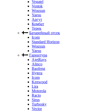
Vegatel
Vostok
Wouxun
Yaesu
Аргут
Комбат
Терек
Батарейный отсек
Icom
Standard Horizon
Wouxun
Yaesu
Гарнитура
AjetRays
Alinco
Baofeng
Hytera
Icom
Kenwood
Lira
Motorola
Racio
Sirus
Turbosky
Vector