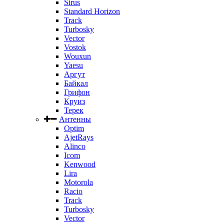
Sirus
Standard Horizon
Track
Turbosky
Vector
Vostok
Wouxun
Yaesu
Аргут
Байкал
Грифон
Круиз
Терек
Антенны
Optim
AjetRays
Alinco
Icom
Kenwood
Lira
Motorola
Racio
Track
Turbosky
Vector