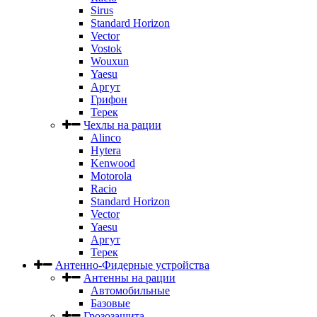
Sirus
Standard Horizon
Vector
Vostok
Wouxun
Yaesu
Аргут
Грифон
Терек
Чехлы на рации
Alinco
Hytera
Kenwood
Motorola
Racio
Standard Horizon
Vector
Yaesu
Аргут
Терек
Антенно-Фидерные устройства
Антенны на рации
Автомобильные
Базовые
Грозозащита