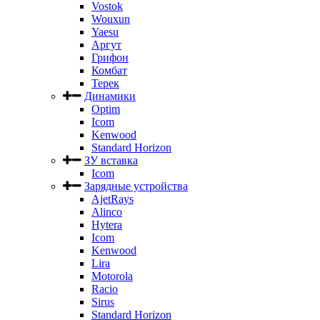
Vostok
Wouxun
Yaesu
Аргут
Грифон
Комбат
Терек
Динамики
Optim
Icom
Kenwood
Standard Horizon
ЗУ вставка
Icom
Зарядные устройства
AjetRays
Alinco
Hytera
Icom
Kenwood
Lira
Motorola
Racio
Sirus
Standard Horizon