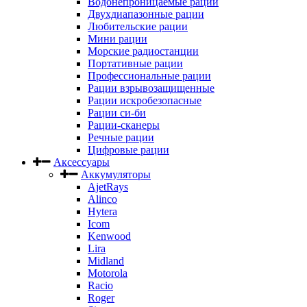
Водонепроницаемые рации
Двухдиапазонные рации
Любительские рации
Мини рации
Морские радиостанции
Портативные рации
Профессиональные рации
Рации взрывозащищенные
Рации искробезопасные
Рации си-би
Рации-сканеры
Речные рации
Цифровые рации
Аксессуары
Аккумуляторы
AjetRays
Alinco
Hytera
Icom
Kenwood
Lira
Midland
Motorola
Racio
Roger