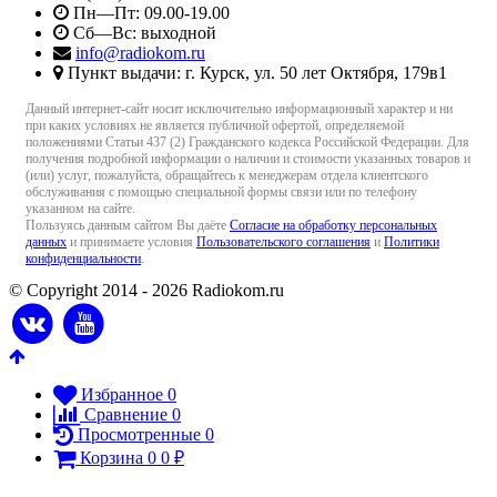
Пн—Пт: 09.00-19.00
Сб—Вс: выходной
info@radiokom.ru
Пункт выдачи: г. Курск, ул. 50 лет Октября, 179в1
Данный интернет-сайт носит исключительно информационный характер и ни
при каких условиях не является публичной офертой, определяемой
положениями Статьи 437 (2) Гражданского кодекса Российской Федерации. Для
получения подробной информации о наличии и стоимости указанных товаров и
(или) услуг, пожалуйста, обращайтесь к менеджерам отдела клиентского
обслуживания с помощью специальной формы связи или по телефону
указанном на сайте.
Пользуясь данным сайтом Вы даёте
Согласие на обработку персональных
данных
и принимаете условия
Пользовательского соглашения
и
Политики
конфиденциальности
.
© Copyright 2014 - 2026 Radiokom.ru
Избранное
0
Сравнение
0
Просмотренные
0
Корзина
0
0
₽