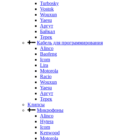
Turbosky
Vostok
Wouxun
Yaesu
Аргут
Байкал
Терек
Кабель для программирования
Alinco
Baofeng
Icom
Lira
Motorola
Racio
Wouxun
Yaesu
Аргут
Терек
Клипсы
Микрофоны
Alinco
Hytera
Icom
Kenwood
Motorola