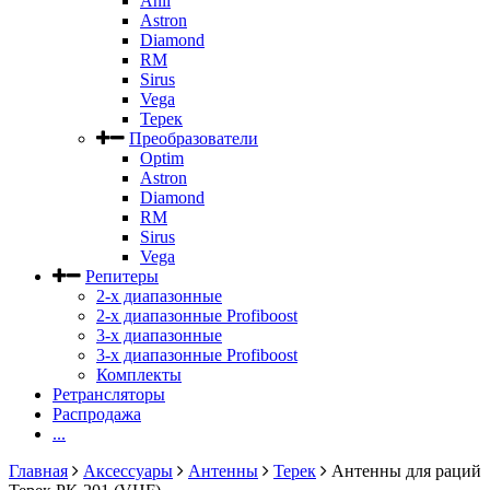
Anli
Astron
Diamond
RM
Sirus
Vega
Терек
Преобразователи
Optim
Astron
Diamond
RM
Sirus
Vega
Репитеры
2-х диапазонные
2-х диапазонные Profiboost
3-х диапазонные
3-х диапазонные Profiboost
Комплекты
Ретрансляторы
Распродажа
...
Главная
Аксессуары
Антенны
Терек
Антенны для раций