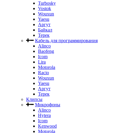
Turbosky
Vostok
Wouxun
Yaesu
Аргут
Байкал
Терек
Кабель для программирования
Alinco
Baofeng
Icom
Lira
Motorola
Racio
Wouxun
Yaesu
Аргут
Терек
Клипсы
Микрофоны
Alinco
Hytera
Icom
Kenwood
Motorola