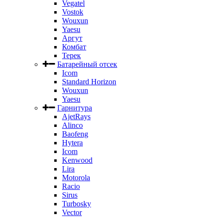
Vegatel
Vostok
Wouxun
Yaesu
Аргут
Комбат
Терек
Батарейный отсек
Icom
Standard Horizon
Wouxun
Yaesu
Гарнитура
AjetRays
Alinco
Baofeng
Hytera
Icom
Kenwood
Lira
Motorola
Racio
Sirus
Turbosky
Vector