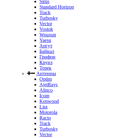
Sirus
Standard Horizon
Track
Turbosky
Vector
Vostok
Wouxun
Yaesu
Аргут
Байкал
Грифон
Круиз
Терек
Антенны
Optim
AjetRays
Alinco
Icom
Kenwood
Lira
Motorola
Racio
Track
Turbosky
Vector