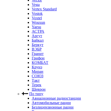
Vector
Vega
Vertex Standard
Vostok
Voxtel
Wouxun
Yaesu
АСТРА
Аргут
Байкал
Беркут
ВЭБР
Гранит
Грифон
КОМБАТ
Круиз
Миран
СОЮЗ
Такт
Терек
Шеврон
По типу
Авиационные радиостанции
Автомобильные рации
Безлицензионные рации