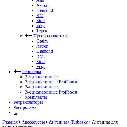
Anli
Astron
Diamond
RM
Sirus
Vega
Терек
Преобразователи
Optim
Astron
Diamond
RM
Sirus
Vega
Репитеры
2-х диапазонные
2-х диапазонные Profiboost
3-х диапазонные
3-х диапазонные Profiboost
Комплекты
Ретрансляторы
Распродажа
...
Главная
Аксессуары
Антенны
Turbosky
Антенны для