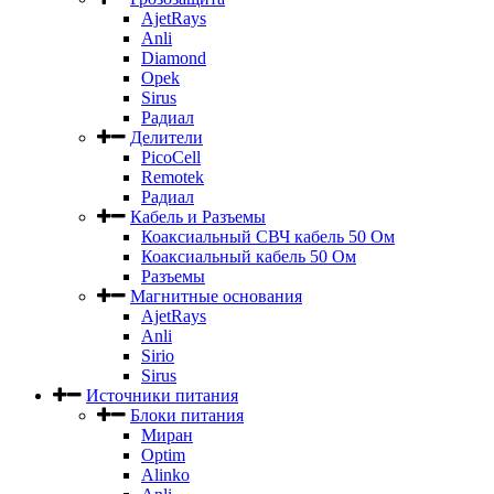
AjetRays
Anli
Diamond
Opek
Sirus
Радиал
Делители
PicoCell
Remotek
Радиал
Кабель и Разъемы
Коаксиальный СВЧ кабель 50 Ом
Коаксиальный кабель 50 Ом
Разъемы
Магнитные основания
AjetRays
Anli
Sirio
Sirus
Источники питания
Блоки питания
Миран
Optim
Alinko