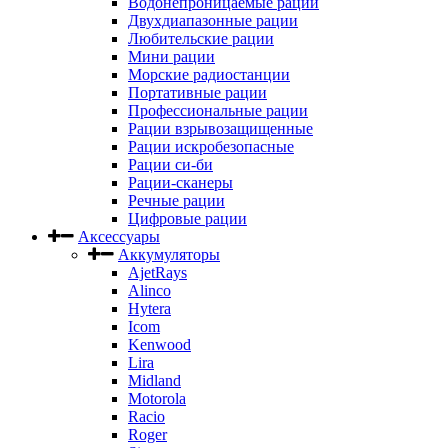
Водонепроницаемые рации
Двухдиапазонные рации
Любительские рации
Мини рации
Морские радиостанции
Портативные рации
Профессиональные рации
Рации взрывозащищенные
Рации искробезопасные
Рации си-би
Рации-сканеры
Речные рации
Цифровые рации
Аксессуары
Аккумуляторы
AjetRays
Alinco
Hytera
Icom
Kenwood
Lira
Midland
Motorola
Racio
Roger