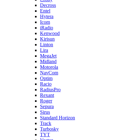
Decross
Entel
Hytera
Icom
iRadio
Kenwood
Kirisun
Linton
Lira
MegaJet
Midland
Motorola
NavCom
Optim
Racio
RadiusPro
Rexant
Roger
Sepura
Sirus
Standard Horizon
Track
Turbosky
TYT