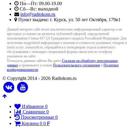
Пн—Пт: 09.00-19.00
Сб—Вс: выходной
info@radiokom.ru
Пункт выдачи: г. Курск, ул. 50 лет Октября, 179в1
Данный интернет-сайт носит исключительно информационный характер и ни
при каких условиях не является публичной офертой, определяемой
положениями Статьи 437 (2) Гражданского кодекса Российской Федерации. Для
получения подробной информации о наличии и стоимости указанных товаров и
(или) услуг, пожалуйста, обращайтесь к менеджерам отдела клиентского
обслуживания с помощью специальной формы связи или по телефону
указанном на сайте.
Пользуясь данным сайтом Вы даёте
Согласие на обработку персональных
данных
и принимаете условия
Пользовательского соглашения
и
Политики
конфиденциальности
.
© Copyright 2014 - 2026 Radiokom.ru
Избранное
0
Сравнение
0
Просмотренные
0
Корзина
0
0
₽