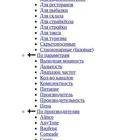
Для ресторанов
Для рыбалки
Для склада
Для страйкбола
Для стройки
Для такси
Для туризма
Скрытоносимые
Стационарные (базовые)
По параметрам
Выходная мощность
Дальность
Диапазон частот
Кол-во каналов
Комплектность
Питание
Производитель
Производительность
Цена
По производителям
Alinco
AnyTone
Baofeng
Comrade
Crony