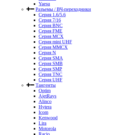
Yaesu
Разъемы / ВЧ-переходники
Серия 1.6/5.6
Серия 7/16
Серия BNC
Серия FME
Серия MCX
Серия mini UHF
Серия MMCX
Серия N
Серия SMA
Серия SMB
Серия SMP
Серия TNC
Серия UHF
Тангенты
Optim
AjetRays
Alinco
Hytera
Icom
Kenwood
Lira
Motorola
Racio