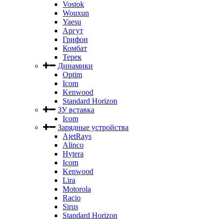
Vostok
Wouxun
Yaesu
Аргут
Грифон
Комбат
Терек
Динамики
Optim
Icom
Kenwood
Standard Horizon
ЗУ вставка
Icom
Зарядные устройства
AjetRays
Alinco
Hytera
Icom
Kenwood
Lira
Motorola
Racio
Sirus
Standard Horizon