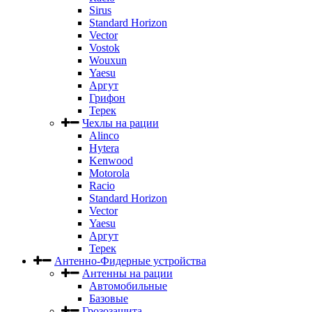
Sirus
Standard Horizon
Vector
Vostok
Wouxun
Yaesu
Аргут
Грифон
Терек
Чехлы на рации
Alinco
Hytera
Kenwood
Motorola
Racio
Standard Horizon
Vector
Yaesu
Аргут
Терек
Антенно-Фидерные устройства
Антенны на рации
Автомобильные
Базовые
Грозозащита