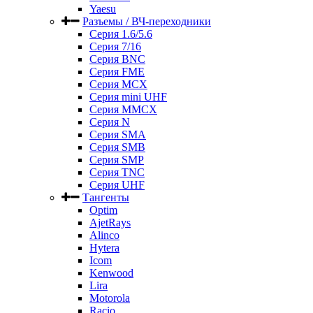
Yaesu
Разъемы / ВЧ-переходники
Серия 1.6/5.6
Серия 7/16
Серия BNC
Серия FME
Серия MCX
Серия mini UHF
Серия MMCX
Серия N
Серия SMA
Серия SMB
Серия SMP
Серия TNC
Серия UHF
Тангенты
Optim
AjetRays
Alinco
Hytera
Icom
Kenwood
Lira
Motorola
Racio