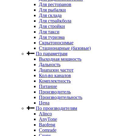
Для ресторанов
Для рыбалки
Для склада
Для страйкбола
Для стройки
Для такси
Для туризма
Скрытоносимые
Стационарные (базовые)
По параметрам
Выходная мощность
Дальность
Диапазон частот
Кол-во каналов
Комплектность
Питание
Производитель
Производительность
Цена
По производителям
Alinco
AnyTone
Baofeng
Comrade
Crony