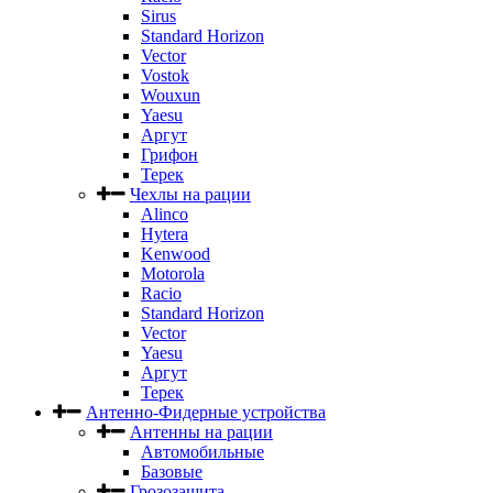
Sirus
Standard Horizon
Vector
Vostok
Wouxun
Yaesu
Аргут
Грифон
Терек
Чехлы на рации
Alinco
Hytera
Kenwood
Motorola
Racio
Standard Horizon
Vector
Yaesu
Аргут
Терек
Антенно-Фидерные устройства
Антенны на рации
Автомобильные
Базовые
Грозозащита