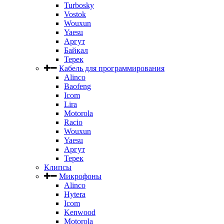
Turbosky
Vostok
Wouxun
Yaesu
Аргут
Байкал
Терек
Кабель для программирования
Alinco
Baofeng
Icom
Lira
Motorola
Racio
Wouxun
Yaesu
Аргут
Терек
Клипсы
Микрофоны
Alinco
Hytera
Icom
Kenwood
Motorola