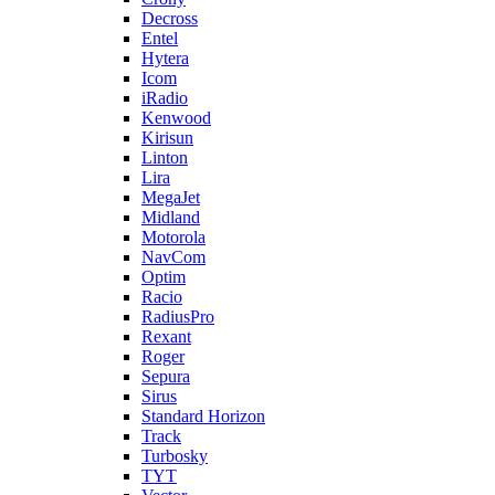
Decross
Entel
Hytera
Icom
iRadio
Kenwood
Kirisun
Linton
Lira
MegaJet
Midland
Motorola
NavCom
Optim
Racio
RadiusPro
Rexant
Roger
Sepura
Sirus
Standard Horizon
Track
Turbosky
TYT