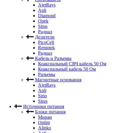
AjetRays
Anli
Diamond
Opek
Sirus
Радиал
Делители
PicoCell
Remotek
Радиал
Кабель и Разъемы
Коаксиальный СВЧ кабель 50 Ом
Коаксиальный кабель 50 Ом
Разъемы
Магнитные основания
AjetRays
Anli
Sirio
Sirus
Источники питания
Блоки питания
Миран
Optim
Alinko