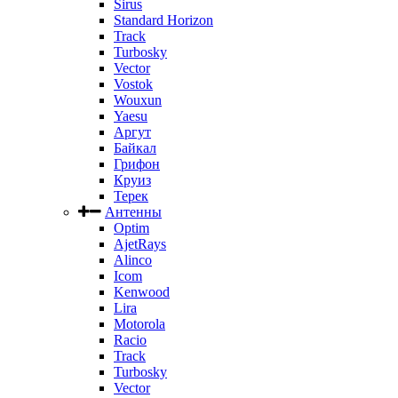
Sirus
Standard Horizon
Track
Turbosky
Vector
Vostok
Wouxun
Yaesu
Аргут
Байкал
Грифон
Круиз
Терек
Антенны
Optim
AjetRays
Alinco
Icom
Kenwood
Lira
Motorola
Racio
Track
Turbosky
Vector