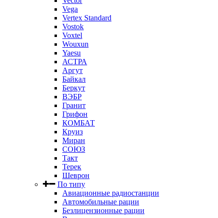
Vector
Vega
Vertex Standard
Vostok
Voxtel
Wouxun
Yaesu
АСТРА
Аргут
Байкал
Беркут
ВЭБР
Гранит
Грифон
КОМБАТ
Круиз
Миран
СОЮЗ
Такт
Терек
Шеврон
По типу
Авиационные радиостанции
Автомобильные рации
Безлицензионные рации