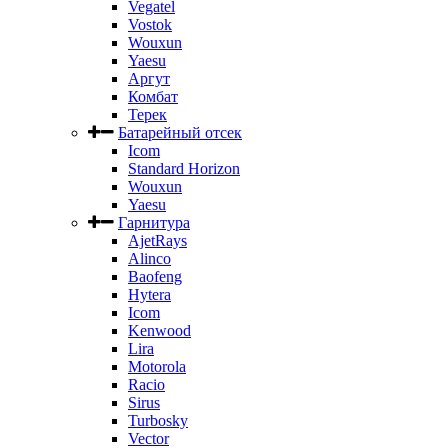
Vegatel
Vostok
Wouxun
Yaesu
Аргут
Комбат
Терек
Батарейный отсек
Icom
Standard Horizon
Wouxun
Yaesu
Гарнитура
AjetRays
Alinco
Baofeng
Hytera
Icom
Kenwood
Lira
Motorola
Racio
Sirus
Turbosky
Vector