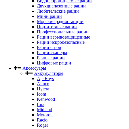
Водонепроницаемые рации
Двухдиапазонные рации
Любительские рации
Мини рации
Морские радиостанции
Портативные рации
Профессиональные рации
Рации взрывозащищенные
Рации искробезопасные
Рации си-би
Рации-сканеры
Речные рации
Цифровые рации
Аксессуары
Аккумуляторы
AjetRays
Alinco
Hytera
Icom
Kenwood
Lira
Midland
Motorola
Racio
Roger