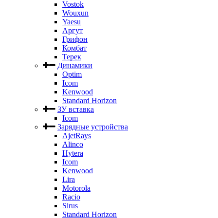
Vostok
Wouxun
Yaesu
Аргут
Грифон
Комбат
Терек
Динамики
Optim
Icom
Kenwood
Standard Horizon
ЗУ вставка
Icom
Зарядные устройства
AjetRays
Alinco
Hytera
Icom
Kenwood
Lira
Motorola
Racio
Sirus
Standard Horizon