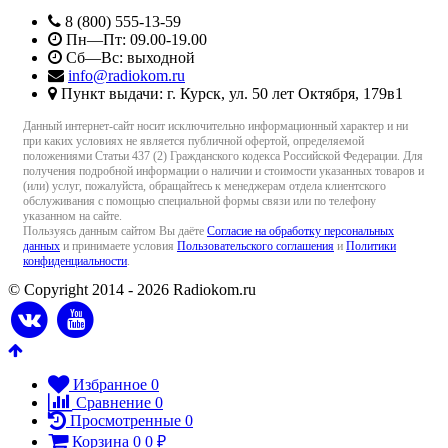
8 (800) 555-13-59
Пн—Пт: 09.00-19.00
Сб—Вс: выходной
info@radiokom.ru
Пункт выдачи: г. Курск, ул. 50 лет Октября, 179в1
Данный интернет-сайт носит исключительно информационный характер и ни
при каких условиях не является публичной офертой, определяемой
положениями Статьи 437 (2) Гражданского кодекса Российской Федерации. Для
получения подробной информации о наличии и стоимости указанных товаров и
(или) услуг, пожалуйста, обращайтесь к менеджерам отдела клиентского
обслуживания с помощью специальной формы связи или по телефону
указанном на сайте.
Пользуясь данным сайтом Вы даёте
Согласие на обработку персональных
данных
и принимаете условия
Пользовательского соглашения
и
Политики
конфиденциальности
.
© Copyright 2014 - 2026 Radiokom.ru
Избранное
0
Сравнение
0
Просмотренные
0
Корзина
0
0
₽