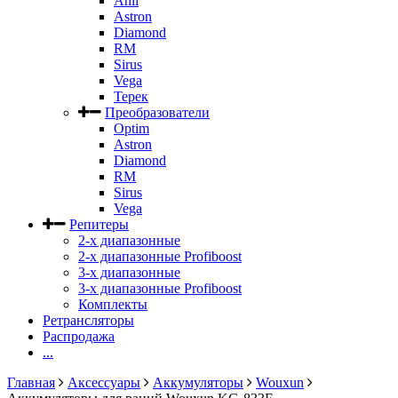
Anli
Astron
Diamond
RM
Sirus
Vega
Терек
Преобразователи
Optim
Astron
Diamond
RM
Sirus
Vega
Репитеры
2-х диапазонные
2-х диапазонные Profiboost
3-х диапазонные
3-х диапазонные Profiboost
Комплекты
Ретрансляторы
Распродажа
...
Главная
Аксессуары
Аккумуляторы
Wouxun